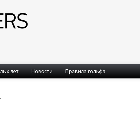
лых лет
Новости
Правила гольфа
8