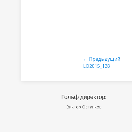
Навигация
← Предыдущий
Предыдущий
LO2015_128
по
записям
Гольф директор:
Виктор Останков